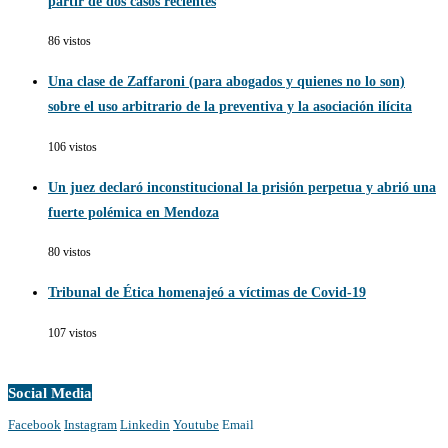
partir de dos casos recientes
86 vistos
Una clase de Zaffaroni (para abogados y quienes no lo son)
sobre el uso arbitrario de la preventiva y la asociación ilícita
106 vistos
Un juez declaró inconstitucional la prisión perpetua y abrió una
fuerte polémica en Mendoza
80 vistos
Tribunal de Ética homenajeó a víctimas de Covid-19
107 vistos
Social Media
Facebook
Instagram
Linkedin
Youtube
Email