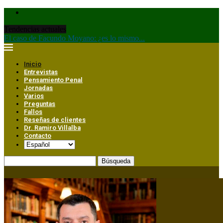
Tendencias actuales
El caso de Facundo Moyano: ¿es lo mismo...
L
Inicio
Entrevistas
Pensamiento Penal
Jornadas
Varios
Preguntas
Fallos
Reseñas de clientes
Dr. Ramiro Villalba
Contacto
Búsqueda