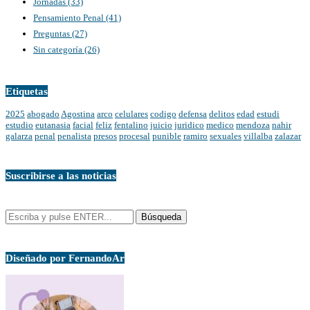
Jornadas
(33)
Pensamiento Penal
(41)
Preguntas
(27)
Sin categoría
(26)
Etiquetas
2025
abogado
Agostina
arco
celulares
codigo
defensa
delitos
edad
estudi
estudio
eutanasia
facial
feliz
fentalino
juicio
juridico
medico
mendoza
nahir
galarza
penal
penalista
presos
procesal
punible
ramiro
sexuales
villalba
zalazar
Suscribirse a las noticias
Diseñado por FernandoAr