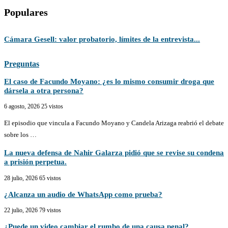
Populares
Cámara Gesell: valor probatorio, límites de la entrevista...
¿
Preguntas
El caso de Facundo Moyano: ¿es lo mismo consumir droga que
dársela a otra persona?
6 agosto, 2026
25 vistos
El episodio que vincula a Facundo Moyano y Candela Arizaga reabrió el debate
sobre los …
La nueva defensa de Nahir Galarza pidió que se revise su condena
a prisión perpetua.
28 julio, 2026
65 vistos
¿Alcanza un audio de WhatsApp como prueba?
22 julio, 2026
79 vistos
¿Puede un video cambiar el rumbo de una causa penal?