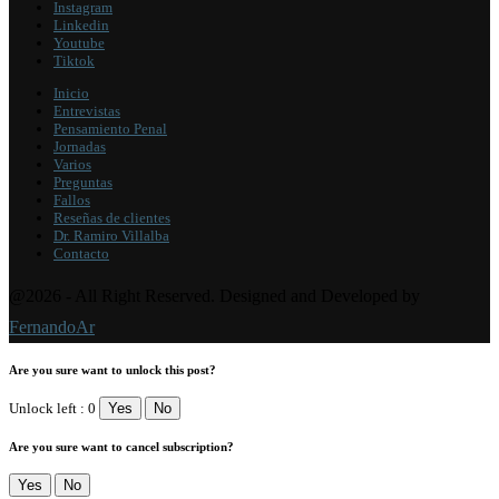
Instagram
Linkedin
Youtube
Tiktok
Inicio
Entrevistas
Pensamiento Penal
Jornadas
Varios
Preguntas
Fallos
Reseñas de clientes
Dr. Ramiro Villalba
Contacto
@2026 - All Right Reserved. Designed and Developed by
FernandoAr
Are you sure want to unlock this post?
Unlock left : 0
Yes
No
Are you sure want to cancel subscription?
Yes
No