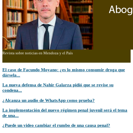
Revista sobre noticias en Mendoza y el País
El caso de Facundo Moyano: ¿es lo mismo consumir droga que
C
dársela...
e
La nueva defensa de Nahir Galarza pidió que se revise su
C
condena...
v
¿Alcanza un audio de WhatsApp como prueba?
R
La implementación del nuevo régimen penal juvenil será el tema
¿
de una...
u
¿Puede un video cambiar el rumbo de una causa penal?
C