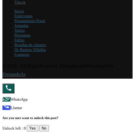
Tiktok
Inicio
Entrevistas
Pensamiento Penal
Jornadas
Varios
Preguntas
Fallos
Reseñas de clientes
Dr. Ramiro Villalba
Contacto
@2026 - All Right Reserved. Designed and Developed by
FernandoAr
WhatsApp
Llamar
Are you sure want to unlock this post?
Unlock left : 0
Yes
No