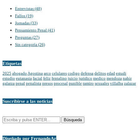
Entrevistas
(48)
Fallos
(19)
Jornadas
(33)
Pensamiento Penal
(41)
Preguntas
(27)
Sin categoría
(26)
Etiquetas
2025
abogado
Agostina
arco
celulares
codigo
defensa
delitos
edad
estudi
estudio
eutanasia
facial
feliz
fentalino
juicio
juridico
medico
mendoza
nahir
galarza
penal
penalista
presos
procesal
punible
ramiro
sexuales
villalba
zalazar
Suscribirse a las noticias
Diseñado por FernandoAr