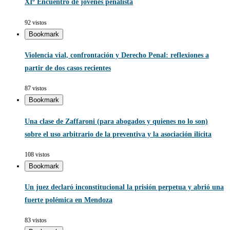
XIº Encuentro de jóvenes penalista
92 vistos
Bookmark
Violencia vial, confrontación y Derecho Penal: reflexiones a
partir de dos casos recientes
87 vistos
Bookmark
Una clase de Zaffaroni (para abogados y quienes no lo son)
sobre el uso arbitrario de la preventiva y la asociación ilícita
108 vistos
Bookmark
Un juez declaró inconstitucional la prisión perpetua y abrió una
fuerte polémica en Mendoza
83 vistos