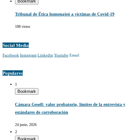
Bookmark
Tribunal de Ética homenajeó a víctimas de Covid-19
108 vistos
Social Media
Facebook
Instagram
Linkedin
Youtube
Email
Populares
1
Bookmark
Cámara Gesell: valor probatorio, límites de la entrevista y
estándares de corroboración
24 junio, 2026
2
Bookmark