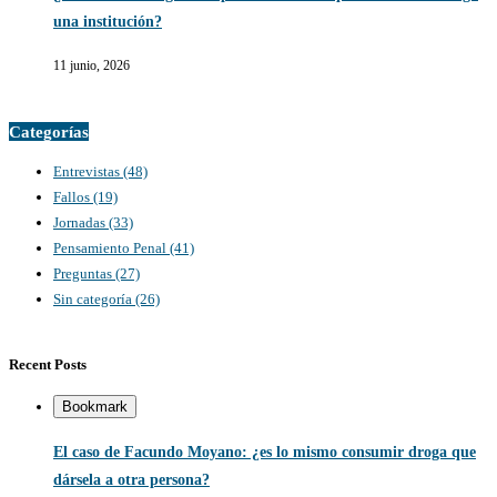
una institución?
11 junio, 2026
Categorías
Entrevistas
(48)
Fallos
(19)
Jornadas
(33)
Pensamiento Penal
(41)
Preguntas
(27)
Sin categoría
(26)
Recent Posts
Bookmark
El caso de Facundo Moyano: ¿es lo mismo consumir droga que
dársela a otra persona?