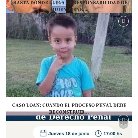
¿HASTA DÓNDE LLEGA LA RESPONSABILIDAD DE
QUIEN TIENE...
Preguntas
El caso de Facundo Moyano: ¿es lo mismo
consumir droga que dársela a otra persona?
6 agosto, 2026
El episodio que vincula a Facundo Moyano y Candela Arizaga reabrió
el debate sobre los …
CASO LOAN: CUANDO EL PROCESO PENAL DEBE
RECONSTRUIR...