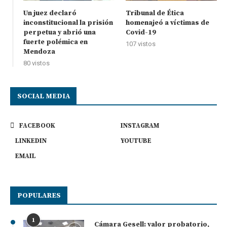
Un juez declaró
Tribunal de Ética
inconstitucional la prisión
homenajeó a víctimas de
perpetua y abrió una
Covid-19
fuerte polémica en
107 vistos
Mendoza
80 vistos
SOCIAL MEDIA
FACEBOOK
INSTAGRAM
LINKEDIN
YOUTUBE
EMAIL
POPULARES
1
Cámara Gesell: valor probatorio,