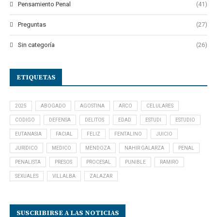
Pensamiento Penal
(41)
Preguntas
(27)
Sin categoría
(26)
ETIQUETAS
2025
ABOGADO
AGOSTINA
ARCO
CELULARES
CODIGO
DEFENSA
DELITOS
EDAD
ESTUDI
ESTUDIO
EUTANASIA
FACIAL
FELIZ
FENTALINO
JUICIO
JURIDICO
MEDICO
MENDOZA
NAHIR GALARZA
PENAL
PENALISTA
PRESOS
PROCESAL
PUNIBLE
RAMIRO
SEXUALES
VILLALBA
ZALAZAR
SUSCRIBIRSE A LAS NOTICIAS